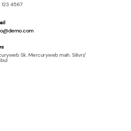
 123 4567
il
o@demo.com
es
uryweb Sk. Mercuryweb mah. Silivri/
nbul