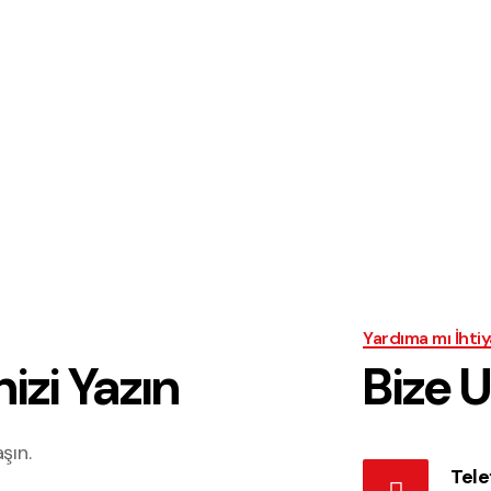
Yardıma mı İhtiy
nizi Yazın
Bize U
şın.
Tele