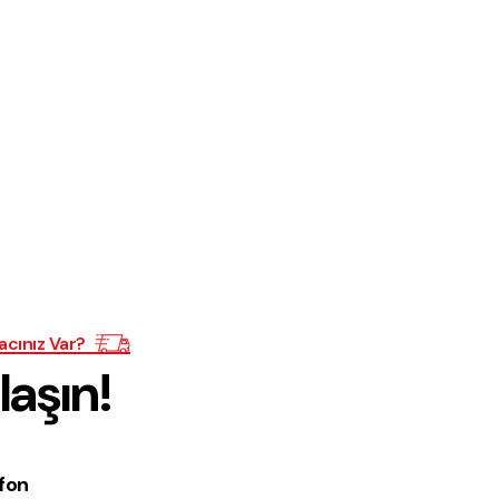
acınız Var?
laşın!
fon