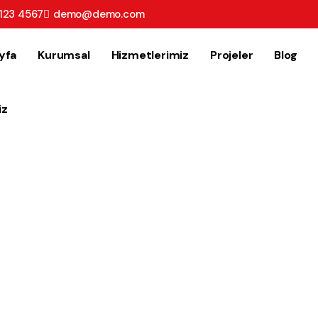
123 4567
demo@demo.com
yfa
Kurumsal
Hizmetlerimiz
Projeler
Blog
iz