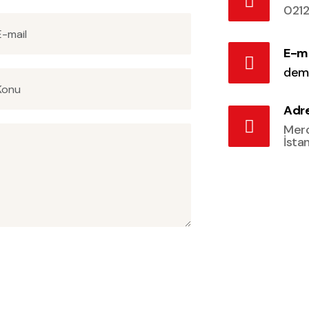
0212
E-ma
dem
Adr
Merc
İsta