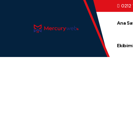
0212 
Ana Sa
Ekibim
Bize Ulaşın