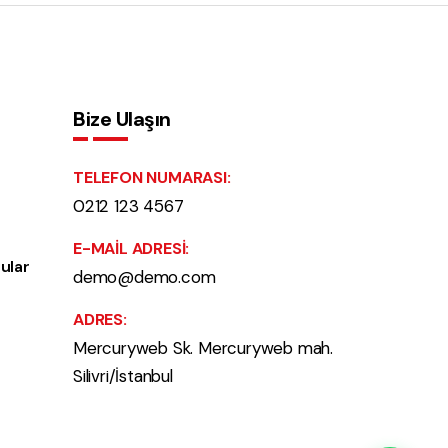
Bize Ulaşın
TELEFON NUMARASI:
0212 123 4567
E-MAIL ADRESI:
ular
demo@demo.com
ADRES:
Mercuryweb Sk. Mercuryweb mah.
Silivri/İstanbul